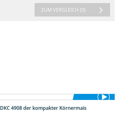
ZUM VERGLEICH
(0)
 DKC 4908 der kompakter Körnermais
1:18