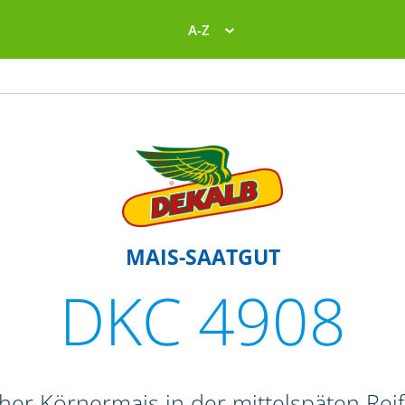
A-Z
MAIS-SAATGUT
DKC 4908
oher Körnermais in der mittelspäten Re