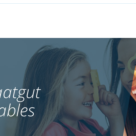
atgut
ables