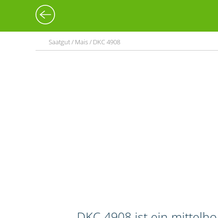
Saatgut / Mais / DKC 4908
DKC 4908 ist ein mittelh