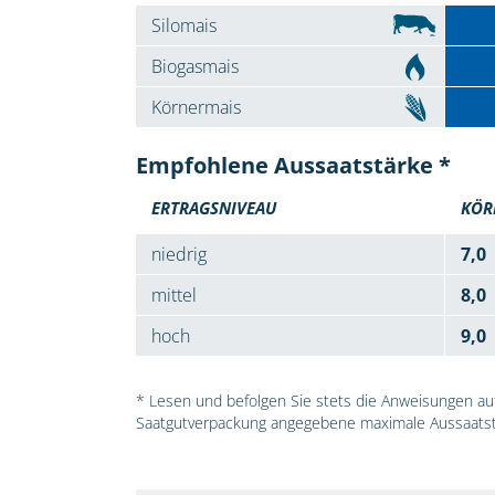
Silomais
Biogasmais
Körnermais
Empfohlene Aussaatstärke *
ERTRAGSNIVEAU
KÖR
niedrig
7,0
mittel
8,0
hoch
9,0
* Lesen und befolgen Sie stets die Anweisungen auf 
Saatgutverpackung angegebene maximale Aussaatst