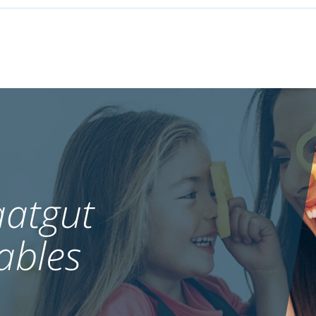
atgut
ables