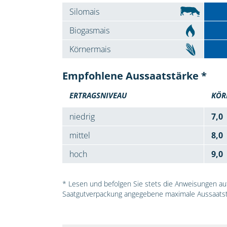
Silomais
Biogasmais
Körnermais
Empfohlene Aussaatstärke *
ERTRAGSNIVEAU
KÖR
niedrig
7,0
mittel
8,0
hoch
9,0
* Lesen und befolgen Sie stets die Anweisungen auf 
Saatgutverpackung angegebene maximale Aussaatst