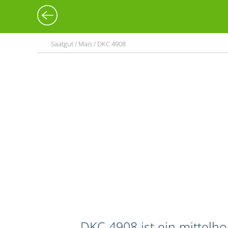
Saatgut / Mais / DKC 4908
DKC 4908 ist ein mittelh