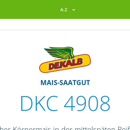
A-Z
MAIS-SAATGUT
DKC 4908
oher Körnermais in der mittelspäten Re