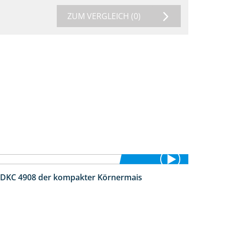
ZUM VERGLEICH
(0)
 DKC 4908 der kompakter Körnermais
1:18