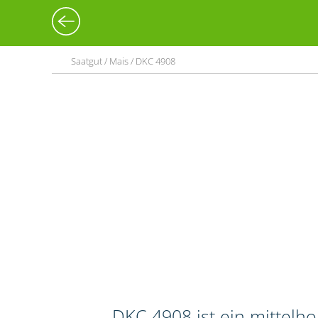
Saatgut / Mais / DKC 4908
DKC 4908 ist ein mittelh