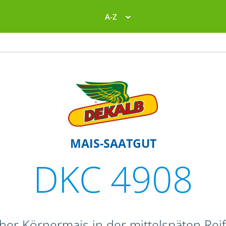
A-Z
MAIS-SAATGUT
DKC 4908
oher Körnermais in der mittelspäten Re