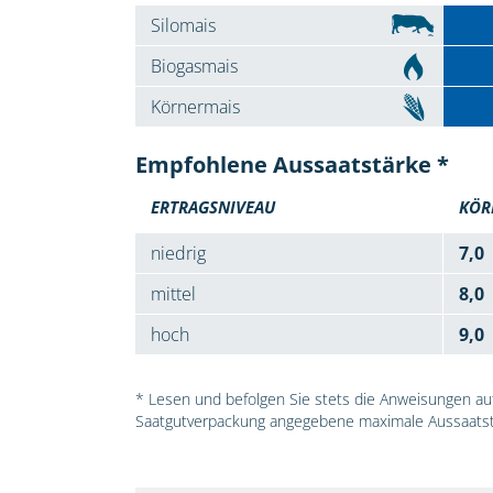
Silomais
Biogasmais
Körnermais
Empfohlene Aussaatstärke *
ERTRAGSNIVEAU
KÖR
niedrig
7,0
mittel
8,0
hoch
9,0
* Lesen und befolgen Sie stets die Anweisungen auf 
Saatgutverpackung angegebene maximale Aussaatst