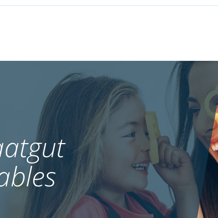
atgut
ables