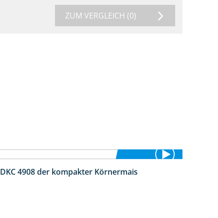
ZUM VERGLEICH
(0)
 DKC 4908 der kompakter Körnermais
1:18