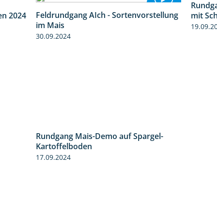
Rundga
8:38
Feldrundgang AIch - Sortenvorstellung
en 2024
mit Sc
11:24
im Mais
19.09.2
30.09.2024
Rundgang Mais-Demo auf Spargel-
9:53
Kartoffelboden
17.09.2024