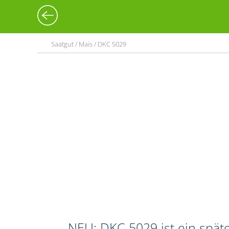
Saatgut / Mais / DKC 5029
NEU: DKC 5029 ist ein spät