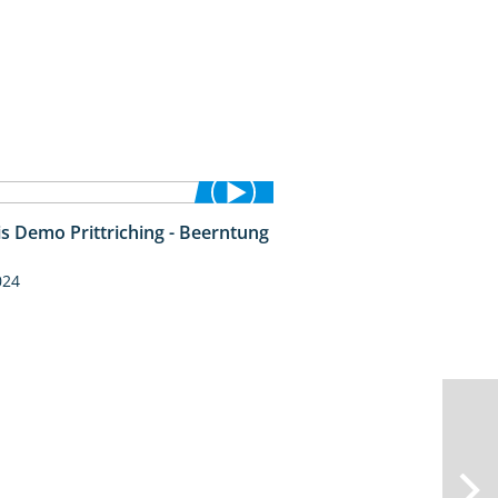
is Demo Prittriching - Beerntung
12:28
024