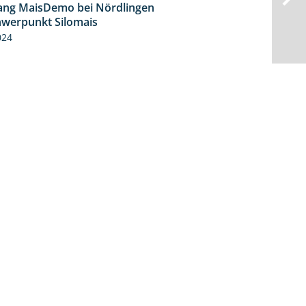
ng MaisDemo bei Nördlingen
10:51
hwerpunkt Silomais
024