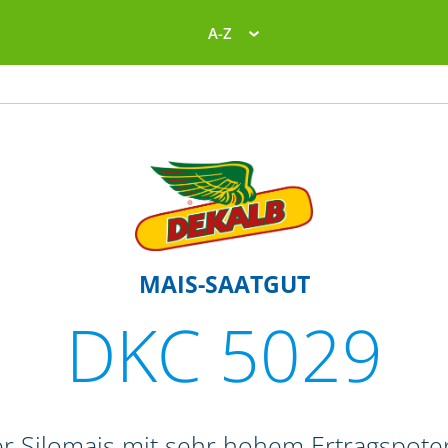
A-Z
MAIS-SAATGUT
DKC 5029
er Silomais mit sehr hohem Ertragspot