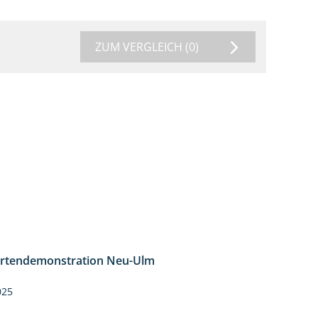
ZUM VERGLEICH
(0)
rtendemonstration Neu-Ulm
7:10
025