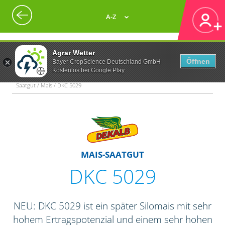
A-Z
Agrar Wetter
Öffnen
Bayer CropScience Deutschland GmbH
Kostenlos bei Google Play
Saatgut / Mais / DKC 5029
MAIS-SAATGUT
DKC 5029
NEU: DKC 5029 ist ein später Silomais mit sehr
hohem Ertragspotenzial und einem sehr hohen