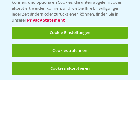
können, und optionalen Cookies, die unten abgelehnt oder
akzeptiert werden können, und wie Sie Ihre Einwilligungen
Ertragssicherheit
jeder Zeit ändern oder zurückziehen können, finden Sie in
unserer
Privacy Statement
Ertragsmerkmale Silomais
Cookie Einstellungen
Ertragsmerkmale Körnermais
Cookies ablehnen
Cookies akzeptieren
Öffnen
Bis zu 4 Produkte vergleichen:
(noch 4)