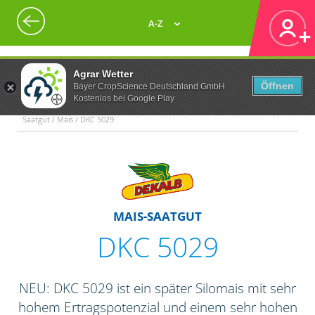
A-Z
Agrar Wetter
Öffnen
Bayer CropScience Deutschland GmbH
Kostenlos bei Google Play
Saatgut / Mais / DKC 5029
MAIS-SAATGUT
DKC 5029
NEU: DKC 5029 ist ein später Silomais mit sehr
hohem Ertragspotenzial und einem sehr hohen