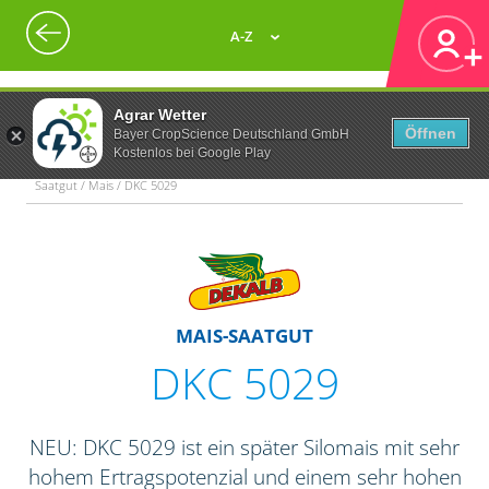
A-Z
Agrar Wetter
Öffnen
Bayer CropScience Deutschland GmbH
Kostenlos bei Google Play
Saatgut / Mais / DKC 5029
MAIS-SAATGUT
DKC 5029
NEU: DKC 5029 ist ein später Silomais mit sehr
hohem Ertragspotenzial und einem sehr hohen