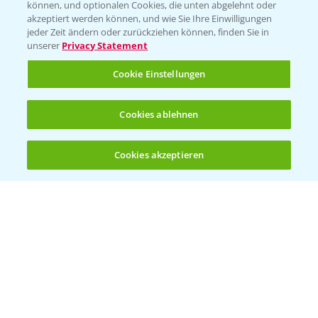
können, und optionalen Cookies, die unten abgelehnt oder
akzeptiert werden können, und wie Sie Ihre Einwilligungen
Ertragssicherheit
jeder Zeit ändern oder zurückziehen können, finden Sie in
unserer
Privacy Statement
Ertragsmerkmale Silomais
Cookie Einstellungen
Ertragsmerkmale Körnermais
Cookies ablehnen
Cookies akzeptieren
Öffnen
Bis zu 4 Produkte vergleichen:
(noch 4)