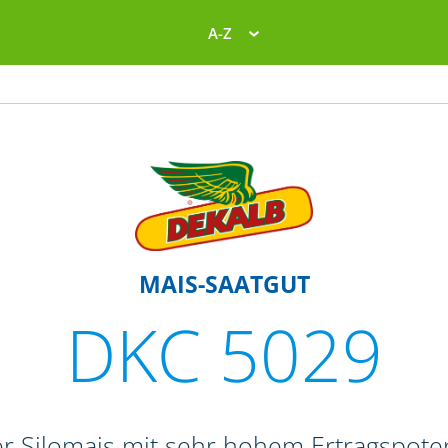
A-Z
MAIS-SAATGUT
DKC 5029
er Silomais mit sehr hohem Ertragspot