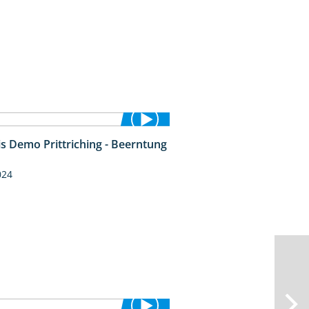
is Demo Prittriching - Beerntung
12:28
024