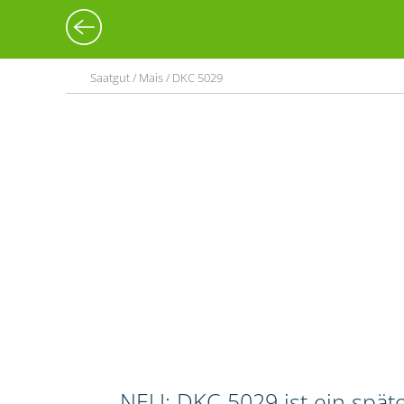
Saatgut / Mais / DKC 5029
NEU: DKC 5029 ist ein spät