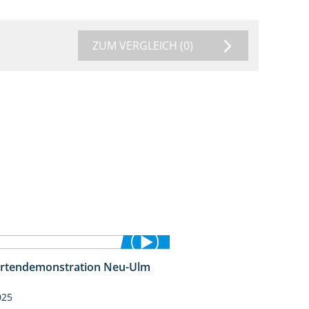
ZUM VERGLEICH
(0)
rtendemonstration Neu-Ulm
7:10
025