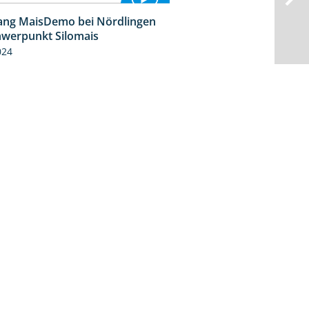
ng MaisDemo bei Nördlingen
10:51
hwerpunkt Silomais
024