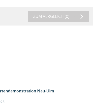
ZUM VERGLEICH
(0)
rtendemonstration Neu-Ulm
7:10
025