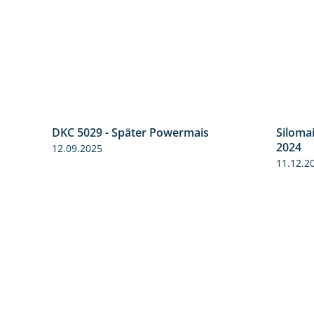
DKC 5029 - Später Powermais
Siloma
9:58
1:28
2024
12.09.2025
11.12.2