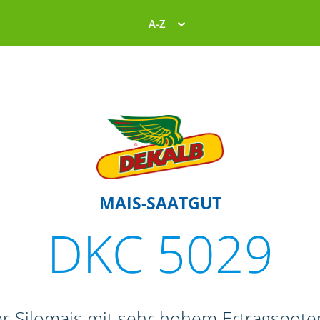
A-Z
MAIS-SAATGUT
DKC 5029
er Silomais mit sehr hohem Ertragspot