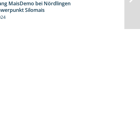
ng MaisDemo bei Nördlingen
10:51
hwerpunkt Silomais
024