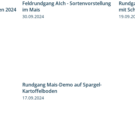
Feldrundgang AIch - Sortenvorstellung
Rundga
8:38
11:24
en 2024
im Mais
mit Sc
30.09.2024
19.09.2
Rundgang Mais-Demo auf Spargel-
9:53
Kartoffelboden
17.09.2024