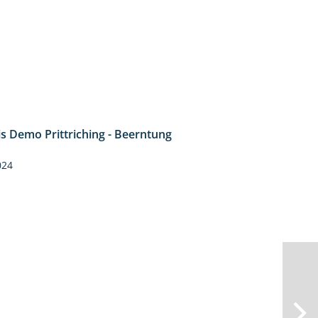
is Demo Prittriching - Beerntung
12:28
024