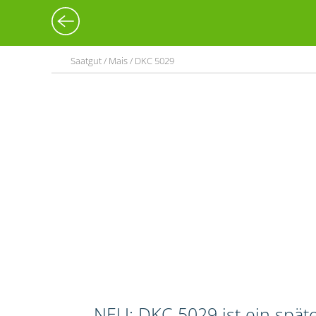
Saatgut / Mais / DKC 5029
NEU: DKC 5029 ist ein spät