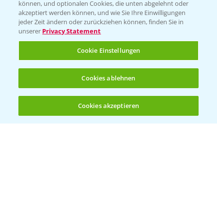
können, und optionalen Cookies, die unten abgelehnt oder
akzeptiert werden können, und wie Sie Ihre Einwilligungen
Ertragssicherheit
jeder Zeit ändern oder zurückziehen können, finden Sie in
unserer
Privacy Statement
Ertragsmerkmale Silomais
Cookie Einstellungen
Ertragsmerkmale Körnermais
Cookies ablehnen
Cookies akzeptieren
Öffnen
Bis zu 4 Produkte vergleichen:
(noch 4)