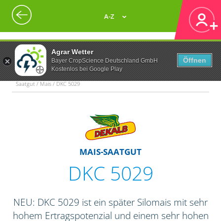
A-Z
Agrar Wetter
Öffnen
Bayer CropScience Deutschland GmbH
Kostenlos bei Google Play
Saatgut / Mais / DKC 5029
MAIS-SAATGUT
DKC 5029
NEU: DKC 5029 ist ein später Silomais mit sehr
hohem Ertragspotenzial und einem sehr hohen