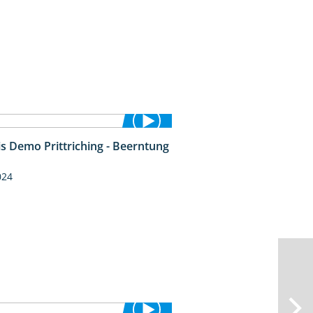
is Demo Prittriching - Beerntung
12:28
024