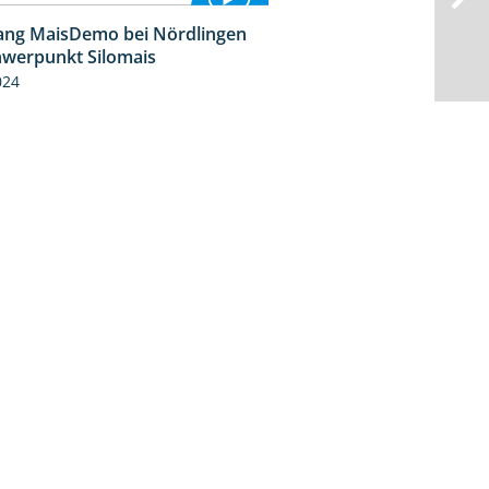
ng MaisDemo bei Nördlingen
10:51
hwerpunkt Silomais
024