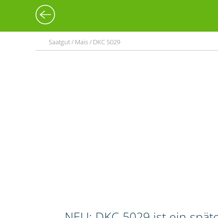
Saatgut / Mais / DKC 5029
NEU: DKC 5029 ist ein spät