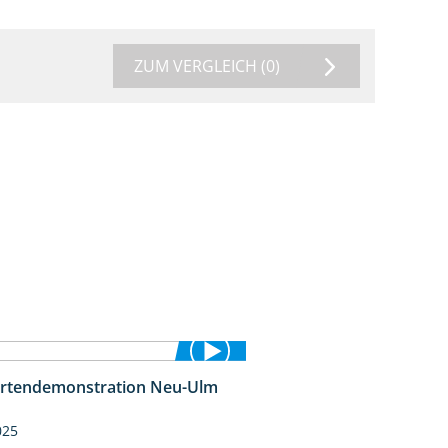
ZUM VERGLEICH
(0)
rtendemonstration Neu-Ulm
7:10
025