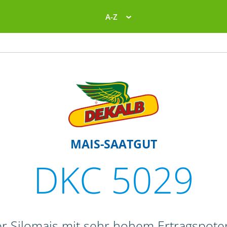
A-Z
MAIS-SAATGUT
DKC 5029
er Silomais mit sehr hohem Ertragspot