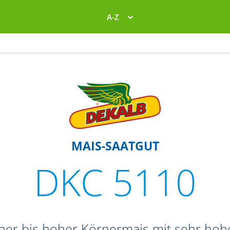
A-Z
MAIS-SAATGUT
DKC 5110
oher bis hoher Körnermais mit sehr ho