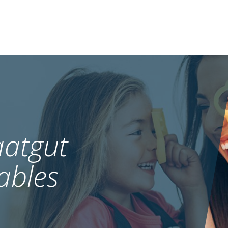
atgut
ables