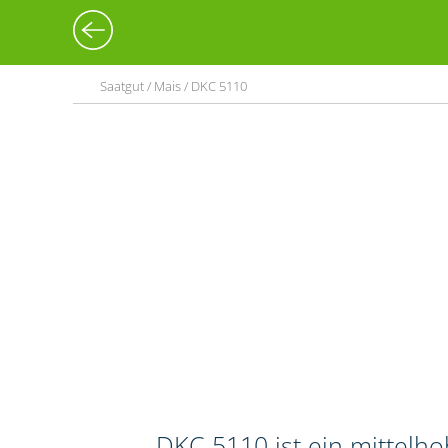
Saatgut / Mais / DKC 5110
DKC 5110 ist ein mittelh