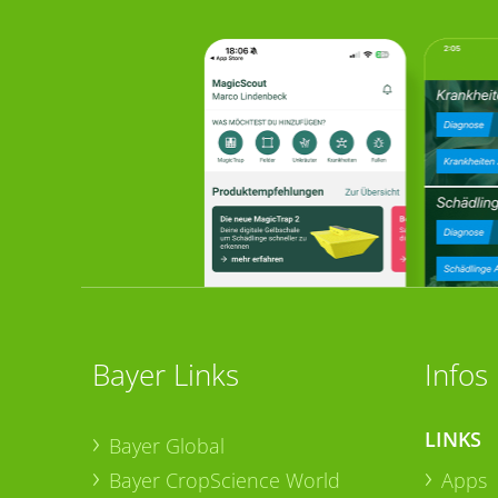
Bayer Links
Infos
LINKS
Bayer Global
Bayer CropScience World
Apps