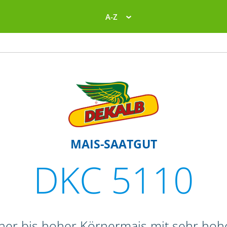
A-Z
MAIS-SAATGUT
DKC 5110
oher bis hoher Körnermais mit sehr ho