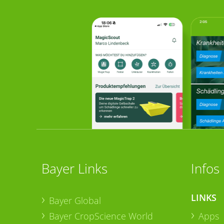
Bayer Links
Infos
LINKS
Bayer Global
Bayer CropScience World
Apps