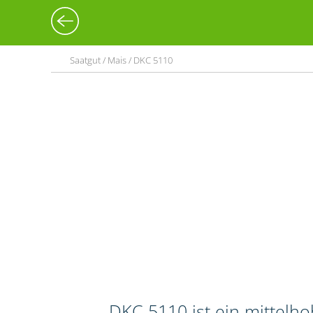
Saatgut / Mais / DKC 5110
DKC 5110 ist ein mittelh