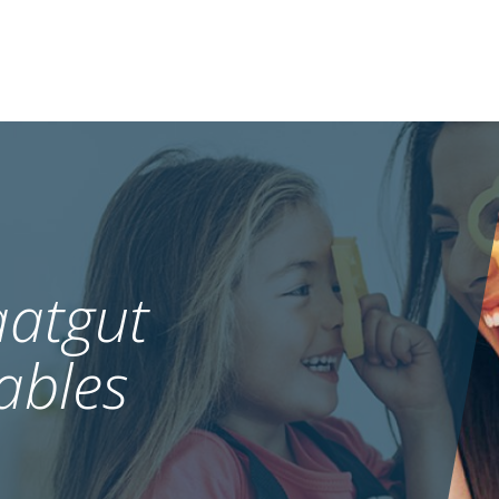
atgut
ables