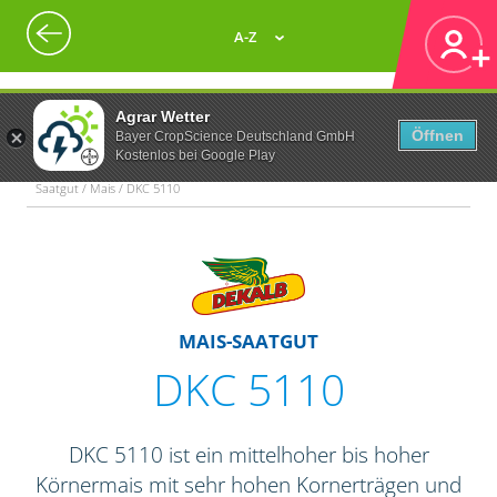
A-Z
Agrar Wetter
Öffnen
Bayer CropScience Deutschland GmbH
Kostenlos bei Google Play
Saatgut / Mais / DKC 5110
MAIS-SAATGUT
DKC 5110
DKC 5110 ist ein mittelhoher bis hoher
Körnermais mit sehr hohen Kornerträgen und