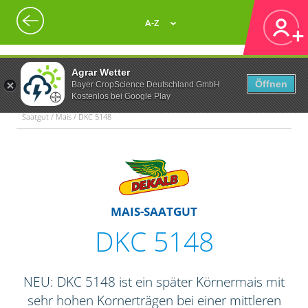
A-Z
Agrar Wetter
Öffnen
Bayer CropScience Deutschland GmbH
Kostenlos bei Google Play
Saatgut / Mais / DKC 5148
MAIS-SAATGUT
DKC 5148
NEU: DKC 5148 ist ein später Körnermais mit
sehr hohen Kornerträgen bei einer mittleren