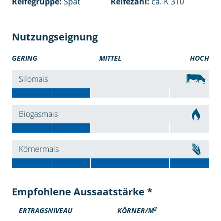
Reifegruppe:
Spät
Reifezahl:
ca. K 310
Nutzungseignung
GERING
MITTEL
HOCH
Silomais
Biogasmais
Körnermais
Empfohlene Aussaatstärke *
2
ERTRAGSNIVEAU
KÖRNER/M