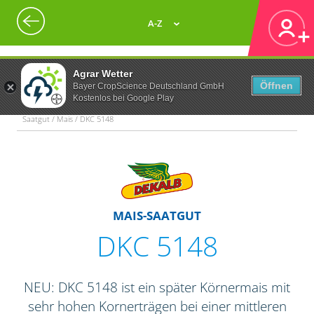
A-Z
Agrar Wetter
Öffnen
Bayer CropScience Deutschland GmbH
Kostenlos bei Google Play
Saatgut / Mais / DKC 5148
MAIS-SAATGUT
DKC 5148
NEU: DKC 5148 ist ein später Körnermais mit
sehr hohen Kornerträgen bei einer mittleren