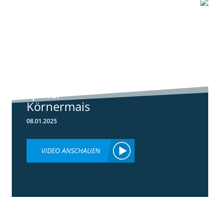
0:55
Standortreport
Schwanau - DKC
5148 der neue
später
Körnermais
08.01.2025
VIDEO ANSCHAUEN