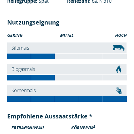
Reifegruppe:
Spät
Reifezahl:
ca. K 310
Nutzungseignung
GERING
MITTEL
HOCH
Silomais
Biogasmais
Körnermais
Empfohlene Aussaatstärke *
2
ERTRAGSNIVEAU
KÖRNER/M