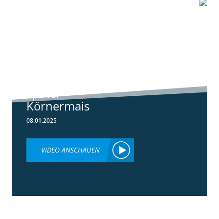
0:55
Standortreport
Schwanau - DKC
5148 der neue
später
Körnermais
08.01.2025
VIDEO ANSCHAUEN