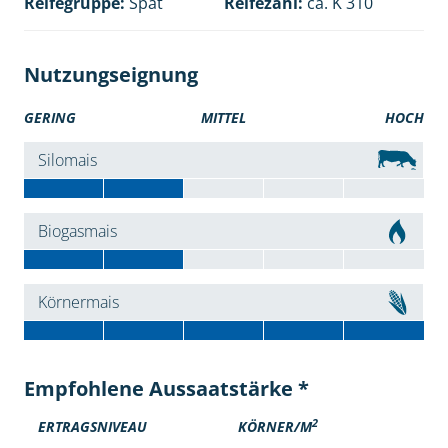
Reifegruppe:
Spät
Reifezahl:
ca. K 310
Nutzungseignung
GERING
MITTEL
HOCH
Silomais
Biogasmais
Körnermais
Empfohlene Aussaatstärke *
2
ERTRAGSNIVEAU
KÖRNER/M