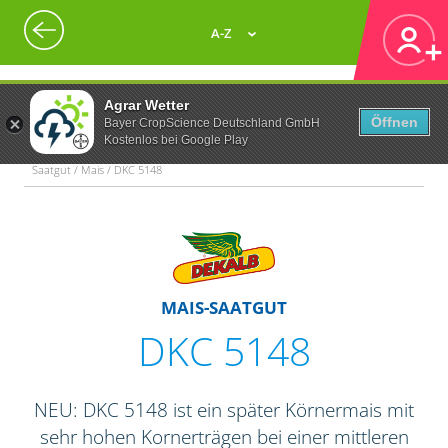
A-Z
Agrar Wetter
Öffnen
Bayer CropScience Deutschland GmbH
Kostenlos bei Google Play
Saatgut / Mais / DKC 5148
MAIS-SAATGUT
DKC 5148
NEU: DKC 5148 ist ein später Körnermais mit
sehr hohen Kornerträgen bei einer mittleren