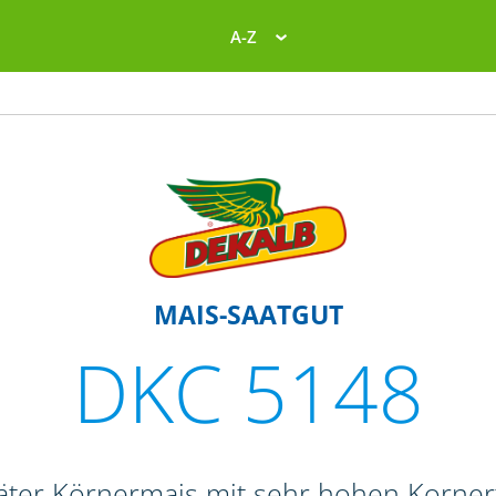
A-Z
MAIS-SAATGUT
DKC 5148
äter Körnermais mit sehr hohen Kornert