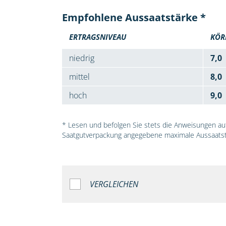
Empfohlene Aussaatstärke *
ERTRAGSNIVEAU
KÖR
niedrig
7,0
mittel
8,0
hoch
9,0
* Lesen und befolgen Sie stets die Anweisungen auf 
Saatgutverpackung angegebene maximale Aussaatst
VERGLEICHEN