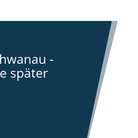
chwanau -
e später