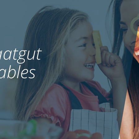
atgut
ables