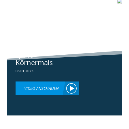
0:55
Standortreport
Schwanau - DKC
5148 der neue
später
Körnermais
08.01.2025
VIDEO ANSCHAUEN