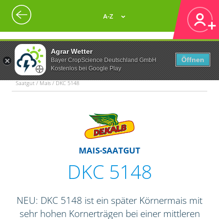
A-Z
Agrar Wetter
Öffnen
Bayer CropScience Deutschland GmbH
Kostenlos bei Google Play
Saatgut / Mais / DKC 5148
MAIS-SAATGUT
DKC 5148
NEU: DKC 5148 ist ein später Körnermais mit
sehr hohen Kornerträgen bei einer mittleren