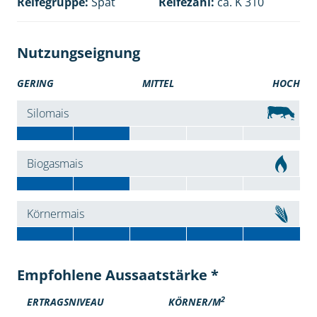
Reifegruppe:
Spät
Reifezahl:
ca. K 310
Nutzungseignung
GERING
MITTEL
HOCH
Silomais
Biogasmais
Körnermais
Empfohlene Aussaatstärke *
2
ERTRAGSNIVEAU
KÖRNER/M