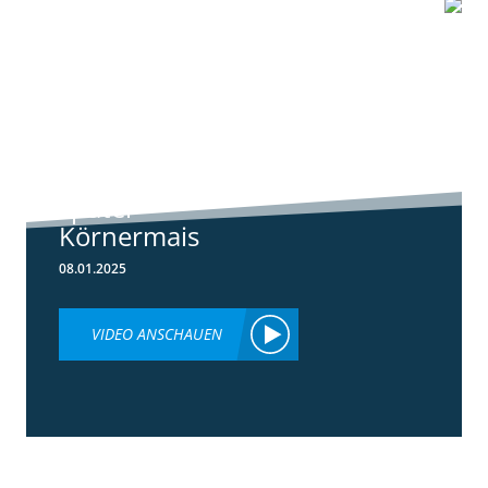
0:55
Standortreport
Schwanau - DKC
5148 der neue
später
Körnermais
08.01.2025
VIDEO ANSCHAUEN