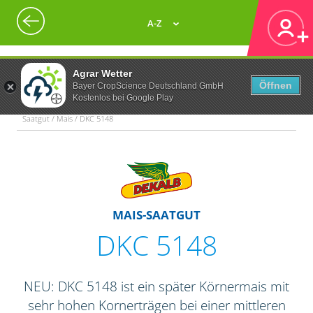
A-Z
Agrar Wetter
Öffnen
Bayer CropScience Deutschland GmbH
Kostenlos bei Google Play
Saatgut / Mais / DKC 5148
MAIS-SAATGUT
DKC 5148
NEU: DKC 5148 ist ein später Körnermais mit
sehr hohen Kornerträgen bei einer mittleren