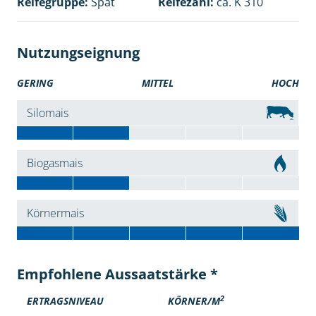
Reifegruppe:
Spät
Reifezahl:
ca. K 310
Nutzungseignung
GERING
MITTEL
HOCH
Silomais
Biogasmais
Körnermais
Empfohlene Aussaatstärke *
2
ERTRAGSNIVEAU
KÖRNER/M