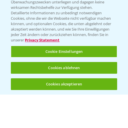
Überwachungszwecken unterliegen und dagegen keine
wirksamen Rechtsbehelfe zur Verfügung stehen.
Folgen Sie uns
Detaillierte Informationen zu unbedingt notwendigen
Cookies, ohne die wir die Webseite nicht verfügbar machen
können, und optionalen Cookies, die unten abgelehnt oder
akzeptiert werden können, und wie Sie Ihre Einwilligungen
jeder Zeit ändern oder zurückziehen können, finden Sie in
unserer
Privacy Statement
Cookie Einstellungen
Allgemeine Nutzungsbedingungen
Datenschutzerklärung
Cookies ablehnen
Impressum
Gebrauchshinweise
Cookies akzeptieren
Öffnen
Bis zu 4 Produkte vergleichen:
(noch 4)
© Bayer CropScience Deutschland GmbH