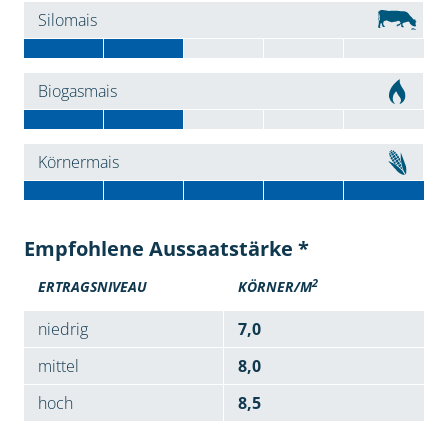
Silomais
Biogasmais
Körnermais
Empfohlene Aussaatstärke *
2
ERTRAGSNIVEAU
KÖRNER/M
niedrig
7,0
mittel
8,0
hoch
8,5