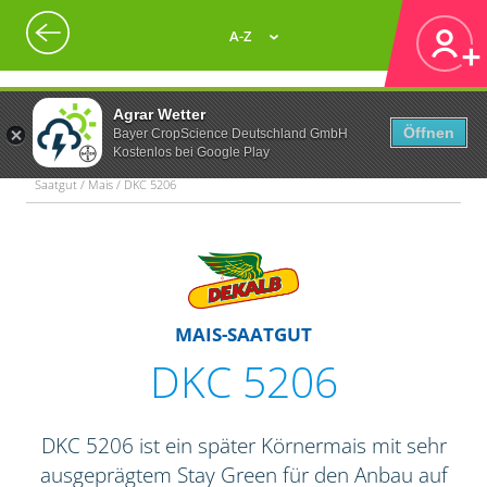
A-Z
Agrar Wetter
Öffnen
Bayer CropScience Deutschland GmbH
Kostenlos bei Google Play
Saatgut / Mais / DKC 5206
MAIS-SAATGUT
DKC 5206
DKC 5206 ist ein später Körnermais mit sehr
ausgeprägtem Stay Green für den Anbau auf