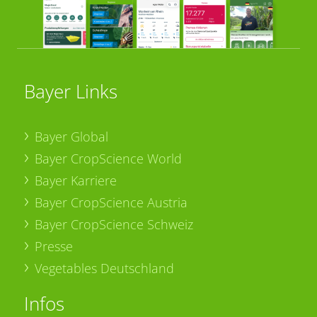
Bayer Links
Bayer Global
Bayer CropScience World
Bayer Karriere
Bayer CropScience Austria
Bayer CropScience Schweiz
Presse
Vegetables Deutschland
Infos