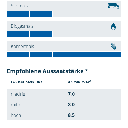
Silomais
Biogasmais
Körnermais
Empfohlene Aussaatstärke *
2
ERTRAGSNIVEAU
KÖRNER/M
niedrig
7,0
mittel
8,0
hoch
8,5