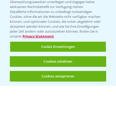
Überwachungszwecken unterliegen und dagegen keine
wirksamen Rechtsbehelfe zur Verfügung stehen.
Folgen Sie uns
Detaillierte Informationen zu unbedingt notwendigen
Cookies, ohne die wir die Webseite nicht verfügbar machen
können, und optionalen Cookies, die unten abgelehnt oder
akzeptiert werden können, und wie Sie Ihre Einwilligungen
jeder Zeit ändern oder zurückziehen können, finden Sie in
unserer
Privacy Statement
Cookie Einstellungen
Allgemeine Nutzungsbedingungen
Datenschutzerklärung
Cookies ablehnen
Impressum
Gebrauchshinweise
Cookies akzeptieren
Öffnen
Bis zu 4 Produkte vergleichen:
(noch 4)
© Bayer CropScience Deutschland GmbH