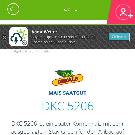
A-Z
Agrar Wetter
Öffnen
Bayer CropScience Deutschland GmbH
Kostenlos bei Google Play
Saatgut / Mais / DKC 5206
MAIS-SAATGUT
DKC 5206
DKC 5206 ist ein später Körnermais mit sehr
ausgeprägtem Stay Green für den Anbau auf