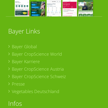
Bayer Links
Bayer Global
Bayer CropScience World
Bayer Karriere
Bayer CropScience Austria
Bayer CropScience Schweiz
Presse
Vegetables Deutschland
Infos