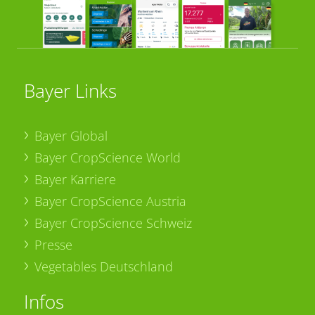
Bayer Links
Bayer Global
Bayer CropScience World
Bayer Karriere
Bayer CropScience Austria
Bayer CropScience Schweiz
Presse
Vegetables Deutschland
Infos