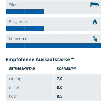
Silomais
Biogasmais
Körnermais
Empfohlene Aussaatstärke *
2
ERTRAGSNIVEAU
KÖRNER/M
niedrig
7,0
mittel
8,0
hoch
8,5