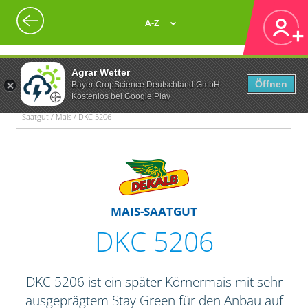
A-Z
Agrar Wetter
Öffnen
Bayer CropScience Deutschland GmbH
Kostenlos bei Google Play
Saatgut / Mais / DKC 5206
MAIS-SAATGUT
DKC 5206
DKC 5206 ist ein später Körnermais mit sehr
ausgeprägtem Stay Green für den Anbau auf