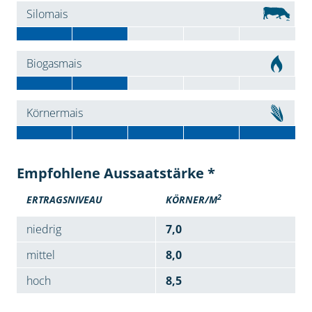
Silomais
Biogasmais
Körnermais
Empfohlene Aussaatstärke *
2
ERTRAGSNIVEAU
KÖRNER/M
niedrig
7,0
mittel
8,0
hoch
8,5