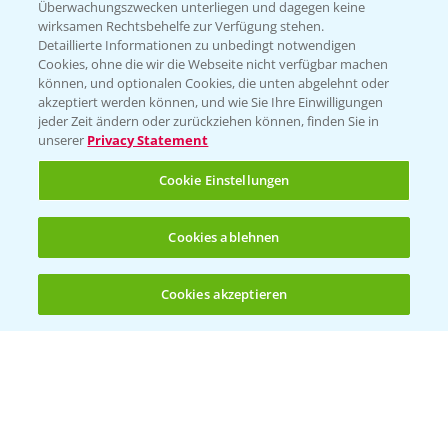
Überwachungszwecken unterliegen und dagegen keine
wirksamen Rechtsbehelfe zur Verfügung stehen.
Folgen Sie uns
Detaillierte Informationen zu unbedingt notwendigen
Cookies, ohne die wir die Webseite nicht verfügbar machen
können, und optionalen Cookies, die unten abgelehnt oder
akzeptiert werden können, und wie Sie Ihre Einwilligungen
jeder Zeit ändern oder zurückziehen können, finden Sie in
unserer
Privacy Statement
Cookie Einstellungen
Allgemeine Nutzungsbedingungen
Datenschutzerklärung
Cookies ablehnen
Impressum
Gebrauchshinweise
Cookies akzeptieren
Öffnen
Bis zu 4 Produkte vergleichen:
(noch 4)
© Bayer CropScience Deutschland GmbH