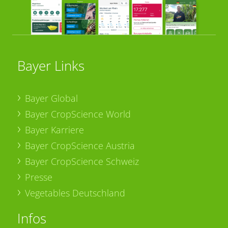
Bayer Links
Bayer Global
Bayer CropScience World
Bayer Karriere
Bayer CropScience Austria
Bayer CropScience Schweiz
Presse
Vegetables Deutschland
Infos