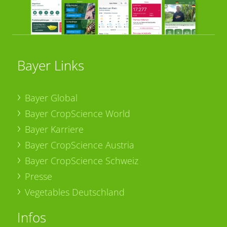
Bayer Links
Bayer Global
Bayer CropScience World
Bayer Karriere
Bayer CropScience Austria
Bayer CropScience Schweiz
Presse
Vegetables Deutschland
Infos