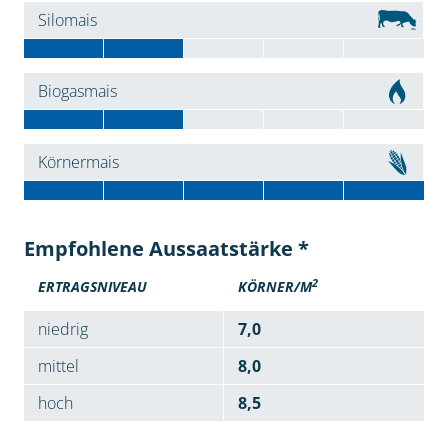
Silomais
Biogasmais
Körnermais
Empfohlene Aussaatstärke *
2
ERTRAGSNIVEAU
KÖRNER/M
niedrig
7,0
mittel
8,0
hoch
8,5