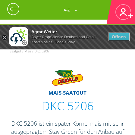
A-Z
Agrar Wetter
Öffnen
Bayer CropScience Deutschland GmbH
Kostenlos bei Google Play
Saatgut / Mais / DKC 5206
MAIS-SAATGUT
DKC 5206
DKC 5206 ist ein später Körnermais mit sehr
ausgeprägtem Stay Green für den Anbau auf