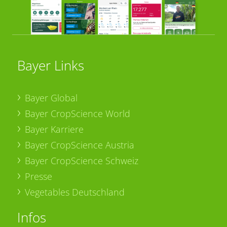
Bayer Links
Bayer Global
Bayer CropScience World
Bayer Karriere
Bayer CropScience Austria
Bayer CropScience Schweiz
Presse
Vegetables Deutschland
Infos