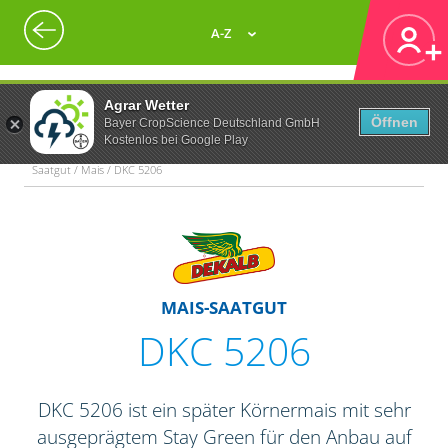
A-Z
Agrar Wetter
Öffnen
Bayer CropScience Deutschland GmbH
Kostenlos bei Google Play
Saatgut / Mais / DKC 5206
MAIS-SAATGUT
DKC 5206
DKC 5206 ist ein später Körnermais mit sehr
ausgeprägtem Stay Green für den Anbau auf