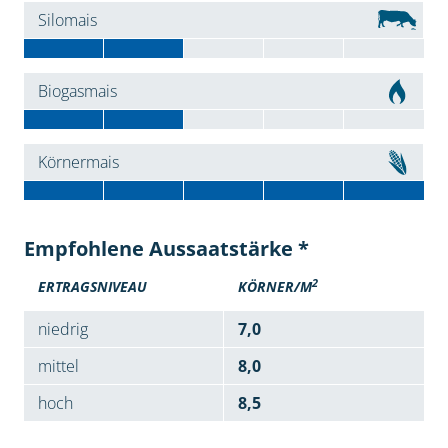
Silomais
Biogasmais
Körnermais
Empfohlene Aussaatstärke *
2
ERTRAGSNIVEAU
KÖRNER/M
niedrig
7,0
mittel
8,0
hoch
8,5