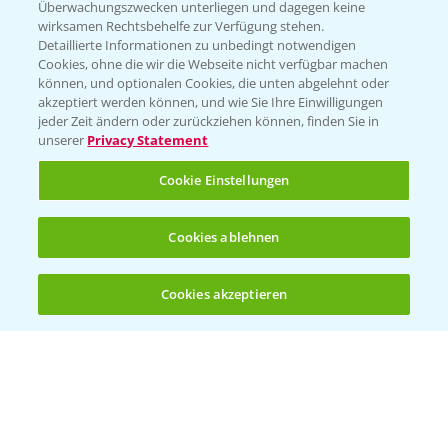
Überwachungszwecken unterliegen und dagegen keine
wirksamen Rechtsbehelfe zur Verfügung stehen.
Folgen Sie uns
Detaillierte Informationen zu unbedingt notwendigen
Cookies, ohne die wir die Webseite nicht verfügbar machen
können, und optionalen Cookies, die unten abgelehnt oder
akzeptiert werden können, und wie Sie Ihre Einwilligungen
jeder Zeit ändern oder zurückziehen können, finden Sie in
unserer
Privacy Statement
Cookie Einstellungen
Allgemeine Nutzungsbedingungen
Datenschutzerklärung
Cookies ablehnen
Impressum
Gebrauchshinweise
Cookies akzeptieren
Öffnen
Bis zu 4 Produkte vergleichen:
(noch 4)
© Bayer CropScience Deutschland GmbH