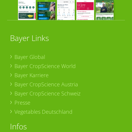
Bayer Links
Bayer Global
Bayer CropScience World
Bayer Karriere
Bayer CropScience Austria
Bayer CropScience Schweiz
Presse
Vegetables Deutschland
Infos