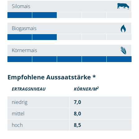
Silomais
Biogasmais
Körnermais
Empfohlene Aussaatstärke *
2
ERTRAGSNIVEAU
KÖRNER/M
niedrig
7,0
mittel
8,0
hoch
8,5