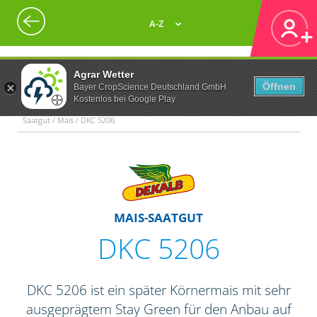
A-Z
Agrar Wetter
Öffnen
Bayer CropScience Deutschland GmbH
Kostenlos bei Google Play
Saatgut / Mais / DKC 5206
MAIS-SAATGUT
DKC 5206
DKC 5206 ist ein später Körnermais mit sehr
ausgeprägtem Stay Green für den Anbau auf