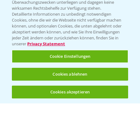
Überwachungszwecken unterliegen und dagegen keine
wirksamen Rechtsbehelfe zur Verfügung stehen.
Folgen Sie uns
Detaillierte Informationen zu unbedingt notwendigen
Cookies, ohne die wir die Webseite nicht verfügbar machen
können, und optionalen Cookies, die unten abgelehnt oder
akzeptiert werden können, und wie Sie Ihre Einwilligungen
jeder Zeit ändern oder zurückziehen können, finden Sie in
unserer
Privacy Statement
Cookie Einstellungen
Allgemeine Nutzungsbedingungen
Datenschutzerklärung
Cookies ablehnen
Impressum
Gebrauchshinweise
Cookies akzeptieren
Öffnen
Bis zu 4 Produkte vergleichen:
(noch 4)
© Bayer CropScience Deutschland GmbH