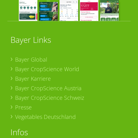
Bayer Links
Bayer Global
Bayer CropScience World
Bayer Karriere
Bayer CropScience Austria
Bayer CropScience Schweiz
Presse
Vegetables Deutschland
Infos