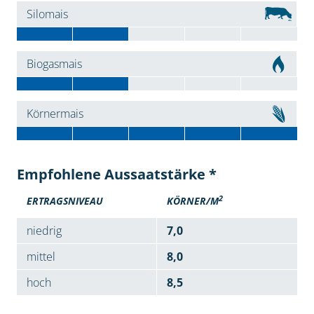
Silomais
Biogasmais
Körnermais
Empfohlene Aussaatstärke *
2
ERTRAGSNIVEAU
KÖRNER/M
niedrig
7,0
mittel
8,0
hoch
8,5