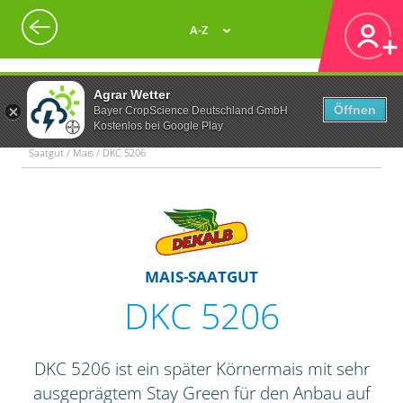
A-Z
Agrar Wetter
Öffnen
Bayer CropScience Deutschland GmbH
Kostenlos bei Google Play
Saatgut / Mais / DKC 5206
MAIS-SAATGUT
DKC 5206
DKC 5206 ist ein später Körnermais mit sehr
ausgeprägtem Stay Green für den Anbau auf