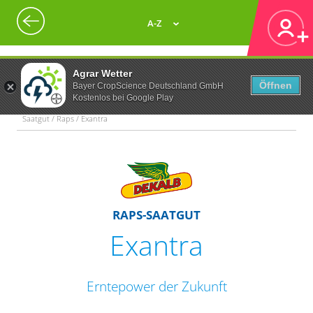
A-Z
Agrar Wetter
Öffnen
Bayer CropScience Deutschland GmbH
Kostenlos bei Google Play
Saatgut / Raps / Exantra
RAPS-SAATGUT
Exantra
Erntepower der Zukunft