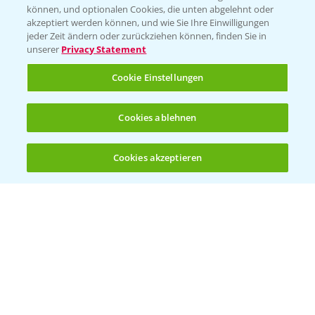
können, und optionalen Cookies, die unten abgelehnt oder
Wetter Aktuell
akzeptiert werden können, und wie Sie Ihre Einwilligungen
jeder Zeit ändern oder zurückziehen können, finden Sie in
unserer
Privacy Statement
BROSCHÜREN
Cookie Einstellungen
Ackerbau
Saatgut
Cookies ablehnen
Sonderkulturen
Cookies akzeptieren
Verantwortung & Sorgfalt
Öffnen
Bis zu 4 Produkte vergleichen:
(noch 4)
PAMIRA - Packmittelrücknahme
Sammelstellen und Termine
PRE - Chemikalien sicher entsorgen
Sammelstellen und Termine