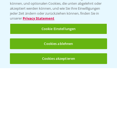
können, und optionalen Cookies, die unten abgelehnt oder
Wetter Aktuell
akzeptiert werden können, und wie Sie Ihre Einwilligungen
jeder Zeit ändern oder zurückziehen können, finden Sie in
unserer
Privacy Statement
BROSCHÜREN
Cookie Einstellungen
Ackerbau
Saatgut
Cookies ablehnen
Sonderkulturen
Cookies akzeptieren
Verantwortung & Sorgfalt
Öffnen
Bis zu 4 Produkte vergleichen:
(noch 4)
PAMIRA - Packmittelrücknahme
Sammelstellen und Termine
PRE - Chemikalien sicher entsorgen
Sammelstellen und Termine