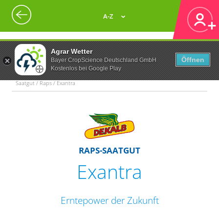
A-Z
Agrar Wetter
Öffnen
Bayer CropScience Deutschland GmbH
Kostenlos bei Google Play
Saatgut / Raps / Exantra
RAPS-SAATGUT
Exantra
Erntepower der Zukunft