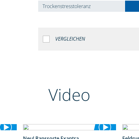
Trockenstresstoleranz
VERGLEICHEN
Video
Neu! Rapssorte Exantra
Feldru