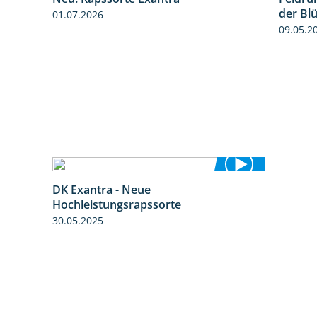
0:51
1:25
der Bl
01.07.2026
09.05.2
DK Exantra - Neue
2:15
Hochleistungsrapssorte
30.05.2025