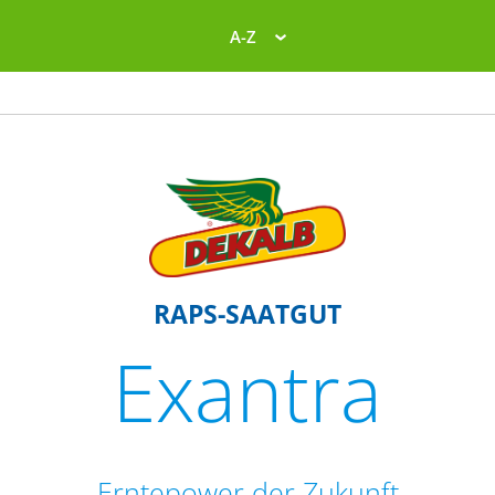
A-Z
RAPS-SAATGUT
Exantra
Erntepower der Zukunft