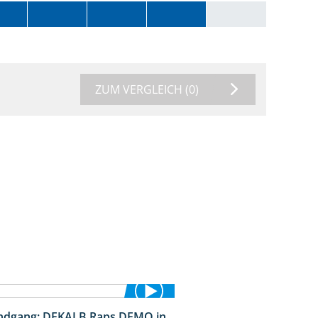
ZUM VERGLEICH
(0)
ndgang: DEKALB Raps DEMO in