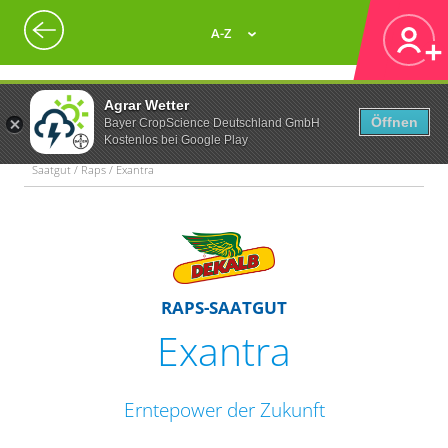
A-Z
Agrar Wetter
Öffnen
Bayer CropScience Deutschland GmbH
Kostenlos bei Google Play
Saatgut / Raps / Exantra
RAPS-SAATGUT
Exantra
Erntepower der Zukunft