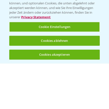
können, und optionalen Cookies, die unten abgelehnt oder
Wetter Aktuell
akzeptiert werden können, und wie Sie Ihre Einwilligungen
jeder Zeit ändern oder zurückziehen können, finden Sie in
unserer
Privacy Statement
BROSCHÜREN
Cookie Einstellungen
Ackerbau
Saatgut
Cookies ablehnen
Sonderkulturen
Cookies akzeptieren
Verantwortung & Sorgfalt
Öffnen
Bis zu 4 Produkte vergleichen:
(noch 4)
PAMIRA - Packmittelrücknahme
Sammelstellen und Termine
PRE - Chemikalien sicher entsorgen
Sammelstellen und Termine