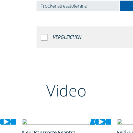
Trockenstresstoleranz
VERGLEICHEN
Video
Neu! Rapssorte Exantra
Feldru