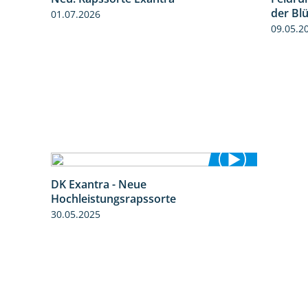
0:51
1:25
der Bl
01.07.2026
09.05.2
DK Exantra - Neue
2:15
Hochleistungsrapssorte
30.05.2025