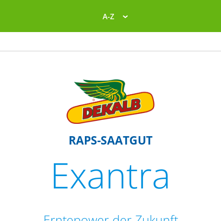
A-Z
RAPS-SAATGUT
Exantra
Erntepower der Zukunft