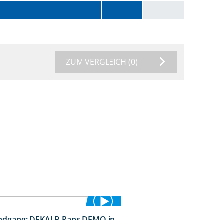
ZUM VERGLEICH
(0)
ndgang: DEKALB Raps DEMO in