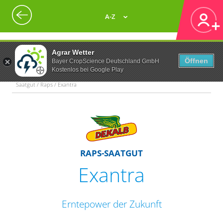
A-Z
Agrar Wetter
Öffnen
Bayer CropScience Deutschland GmbH
Kostenlos bei Google Play
Saatgut / Raps / Exantra
RAPS-SAATGUT
Exantra
Erntepower der Zukunft