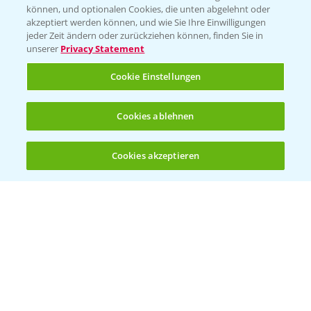
können, und optionalen Cookies, die unten abgelehnt oder
Wetter Aktuell
akzeptiert werden können, und wie Sie Ihre Einwilligungen
jeder Zeit ändern oder zurückziehen können, finden Sie in
unserer
Privacy Statement
BROSCHÜREN
Cookie Einstellungen
Ackerbau
Saatgut
Cookies ablehnen
Sonderkulturen
Cookies akzeptieren
Verantwortung & Sorgfalt
Öffnen
Bis zu 4 Produkte vergleichen:
(noch 4)
PAMIRA - Packmittelrücknahme
Sammelstellen und Termine
PRE - Chemikalien sicher entsorgen
Sammelstellen und Termine