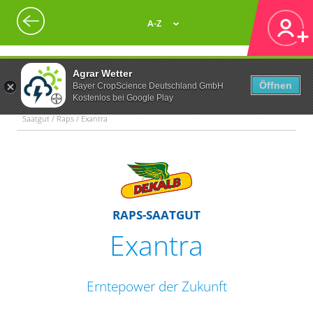
A-Z
Agrar Wetter
Öffnen
Bayer CropScience Deutschland GmbH
Kostenlos bei Google Play
Saatgut / Raps / Exantra
RAPS-SAATGUT
Exantra
Erntepower der Zukunft