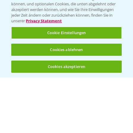
können, und optionalen Cookies, die unten abgelehnt oder
Wetter Aktuell
akzeptiert werden können, und wie Sie Ihre Einwilligungen
jeder Zeit ändern oder zurückziehen können, finden Sie in
unserer
Privacy Statement
BROSCHÜREN
Cookie Einstellungen
Ackerbau
Saatgut
Cookies ablehnen
Sonderkulturen
Cookies akzeptieren
Verantwortung & Sorgfalt
Öffnen
Bis zu 4 Produkte vergleichen:
(noch 4)
PAMIRA - Packmittelrücknahme
Sammelstellen und Termine
PRE - Chemikalien sicher entsorgen
Sammelstellen und Termine