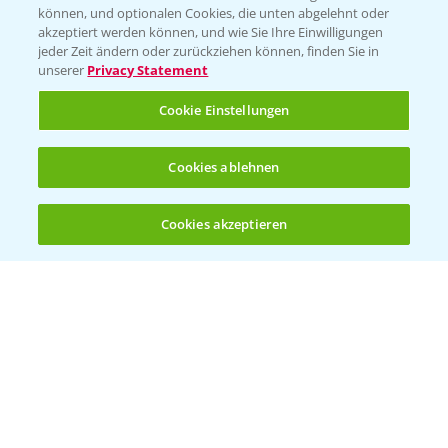
können, und optionalen Cookies, die unten abgelehnt oder
Wetter Aktuell
akzeptiert werden können, und wie Sie Ihre Einwilligungen
jeder Zeit ändern oder zurückziehen können, finden Sie in
unserer
Privacy Statement
BROSCHÜREN
Cookie Einstellungen
Ackerbau
Saatgut
Cookies ablehnen
Sonderkulturen
Cookies akzeptieren
Verantwortung & Sorgfalt
Öffnen
Bis zu 4 Produkte vergleichen:
(noch 4)
PAMIRA - Packmittelrücknahme
Sammelstellen und Termine
PRE - Chemikalien sicher entsorgen
Sammelstellen und Termine