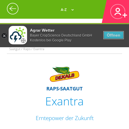
A-Z
Agrar Wetter
Öffnen
Bayer CropScience Deutschland GmbH
Kostenlos bei Google Play
Saatgut / Raps / Exantra
RAPS-SAATGUT
Exantra
Erntepower der Zukunft