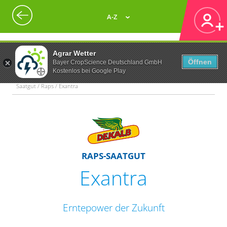
A-Z
Agrar Wetter
Öffnen
Bayer CropScience Deutschland GmbH
Kostenlos bei Google Play
Saatgut / Raps / Exantra
RAPS-SAATGUT
Exantra
Erntepower der Zukunft