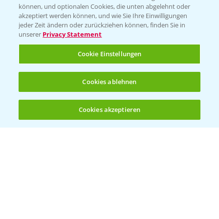
können, und optionalen Cookies, die unten abgelehnt oder
Wetter Aktuell
akzeptiert werden können, und wie Sie Ihre Einwilligungen
jeder Zeit ändern oder zurückziehen können, finden Sie in
unserer
Privacy Statement
BROSCHÜREN
Cookie Einstellungen
Ackerbau
Saatgut
Cookies ablehnen
Sonderkulturen
Cookies akzeptieren
Verantwortung & Sorgfalt
Öffnen
Bis zu 4 Produkte vergleichen:
(noch 4)
PAMIRA - Packmittelrücknahme
Sammelstellen und Termine
PRE - Chemikalien sicher entsorgen
Sammelstellen und Termine