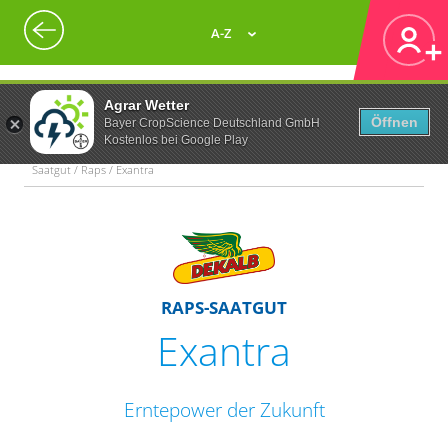
A-Z
Agrar Wetter
Öffnen
Bayer CropScience Deutschland GmbH
Kostenlos bei Google Play
Saatgut / Raps / Exantra
RAPS-SAATGUT
Exantra
Erntepower der Zukunft