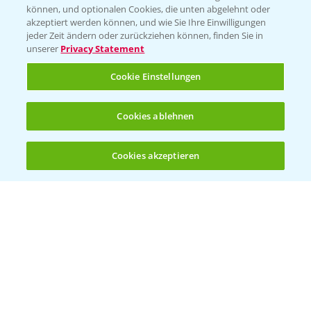
können, und optionalen Cookies, die unten abgelehnt oder
Wetter Aktuell
akzeptiert werden können, und wie Sie Ihre Einwilligungen
jeder Zeit ändern oder zurückziehen können, finden Sie in
unserer
Privacy Statement
BROSCHÜREN
Cookie Einstellungen
Ackerbau
Saatgut
Cookies ablehnen
Sonderkulturen
Cookies akzeptieren
Verantwortung & Sorgfalt
Öffnen
Bis zu 4 Produkte vergleichen:
(noch 4)
PAMIRA - Packmittelrücknahme
Sammelstellen und Termine
PRE - Chemikalien sicher entsorgen
Sammelstellen und Termine