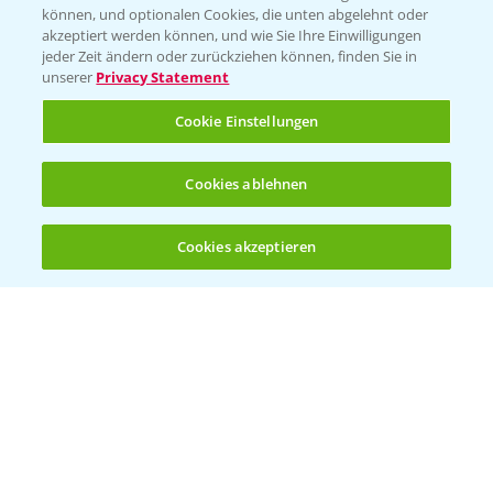
können, und optionalen Cookies, die unten abgelehnt oder
Wetter Aktuell
akzeptiert werden können, und wie Sie Ihre Einwilligungen
jeder Zeit ändern oder zurückziehen können, finden Sie in
unserer
Privacy Statement
BROSCHÜREN
Cookie Einstellungen
Ackerbau
Saatgut
Cookies ablehnen
Sonderkulturen
Cookies akzeptieren
Verantwortung & Sorgfalt
Öffnen
Bis zu 4 Produkte vergleichen:
(noch 4)
PAMIRA - Packmittelrücknahme
Sammelstellen und Termine
PRE - Chemikalien sicher entsorgen
Sammelstellen und Termine