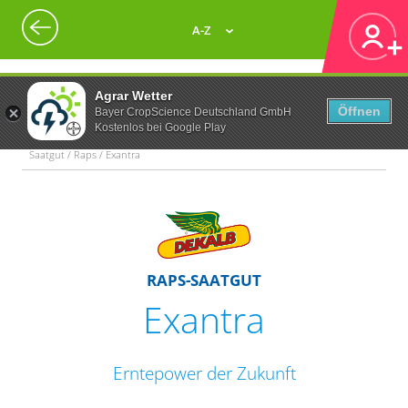
A-Z
Agrar Wetter
Öffnen
Bayer CropScience Deutschland GmbH
Kostenlos bei Google Play
Saatgut / Raps / Exantra
RAPS-SAATGUT
Exantra
Erntepower der Zukunft