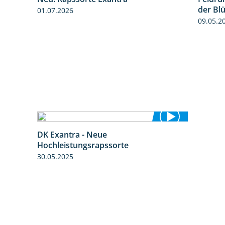
0:51
1:25
der Bl
01.07.2026
09.05.2
DK Exantra - Neue
2:15
Hochleistungsrapssorte
30.05.2025