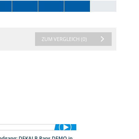
ZUM VERGLEICH
(0)
ndgang: DEKALB Raps DEMO in