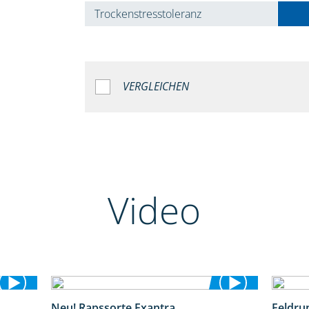
Trockenstresstoleranz
VERGLEICHEN
Video
Neu! Rapssorte Exantra
Feldru