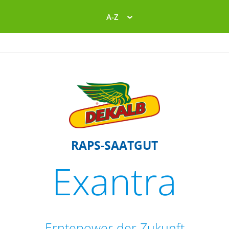
A-Z
RAPS-SAATGUT
Exantra
Erntepower der Zukunft