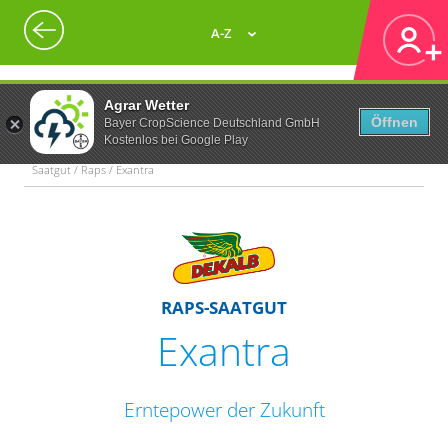
A-Z
Agrar Wetter
Öffnen
Bayer CropScience Deutschland GmbH
Kostenlos bei Google Play
Saatgut / Raps / Exantra
RAPS-SAATGUT
Exantra
Erntepower der Zukunft