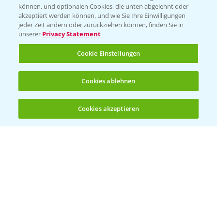
können, und optionalen Cookies, die unten abgelehnt oder
Wetter Aktuell
akzeptiert werden können, und wie Sie Ihre Einwilligungen
jeder Zeit ändern oder zurückziehen können, finden Sie in
unserer
Privacy Statement
BROSCHÜREN
Cookie Einstellungen
Ackerbau
Saatgut
Cookies ablehnen
Sonderkulturen
Cookies akzeptieren
Verantwortung & Sorgfalt
Öffnen
Bis zu 4 Produkte vergleichen:
(noch 4)
PAMIRA - Packmittelrücknahme
Sammelstellen und Termine
PRE - Chemikalien sicher entsorgen
Sammelstellen und Termine