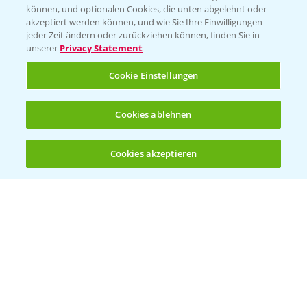
können, und optionalen Cookies, die unten abgelehnt oder
Wetter Aktuell
akzeptiert werden können, und wie Sie Ihre Einwilligungen
jeder Zeit ändern oder zurückziehen können, finden Sie in
unserer
Privacy Statement
BROSCHÜREN
Cookie Einstellungen
Ackerbau
Saatgut
Cookies ablehnen
Sonderkulturen
Cookies akzeptieren
Verantwortung & Sorgfalt
Öffnen
Bis zu 4 Produkte vergleichen:
(noch 4)
PAMIRA - Packmittelrücknahme
Sammelstellen und Termine
PRE - Chemikalien sicher entsorgen
Sammelstellen und Termine