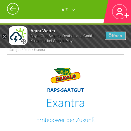
A-Z
Agrar Wetter
Öffnen
Bayer CropScience Deutschland GmbH
Kostenlos bei Google Play
Saatgut / Raps / Exantra
RAPS-SAATGUT
Exantra
Erntepower der Zukunft