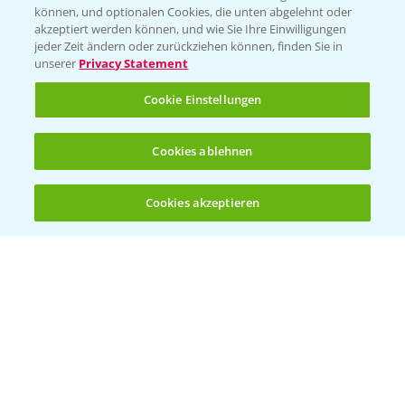
können, und optionalen Cookies, die unten abgelehnt oder
Wetter Aktuell
akzeptiert werden können, und wie Sie Ihre Einwilligungen
jeder Zeit ändern oder zurückziehen können, finden Sie in
unserer
Privacy Statement
BROSCHÜREN
Cookie Einstellungen
Ackerbau
Saatgut
Cookies ablehnen
Sonderkulturen
Cookies akzeptieren
Verantwortung & Sorgfalt
Öffnen
Bis zu 4 Produkte vergleichen:
(noch 4)
PAMIRA - Packmittelrücknahme
Sammelstellen und Termine
PRE - Chemikalien sicher entsorgen
Sammelstellen und Termine