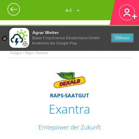
A-Z
Agrar Wetter
Öffnen
Bayer CropScience Deutschland GmbH
Kostenlos bei Google Play
Saatgut / Raps / Exantra
RAPS-SAATGUT
Exantra
Erntepower der Zukunft