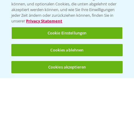
können, und optionalen Cookies, die unten abgelehnt oder
Wetter Aktuell
akzeptiert werden können, und wie Sie Ihre Einwilligungen
jeder Zeit ändern oder zurückziehen können, finden Sie in
unserer
Privacy Statement
BROSCHÜREN
Cookie Einstellungen
Ackerbau
Saatgut
Cookies ablehnen
Sonderkulturen
Cookies akzeptieren
Verantwortung & Sorgfalt
Öffnen
Bis zu 4 Produkte vergleichen:
(noch 4)
PAMIRA - Packmittelrücknahme
Sammelstellen und Termine
PRE - Chemikalien sicher entsorgen
Sammelstellen und Termine