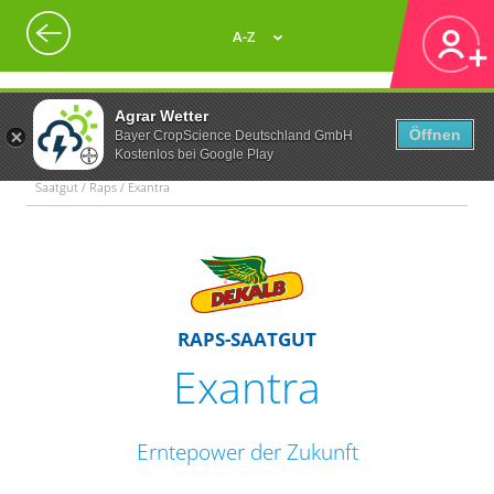
A-Z
Agrar Wetter
Öffnen
Bayer CropScience Deutschland GmbH
Kostenlos bei Google Play
Saatgut / Raps / Exantra
RAPS-SAATGUT
Exantra
Erntepower der Zukunft