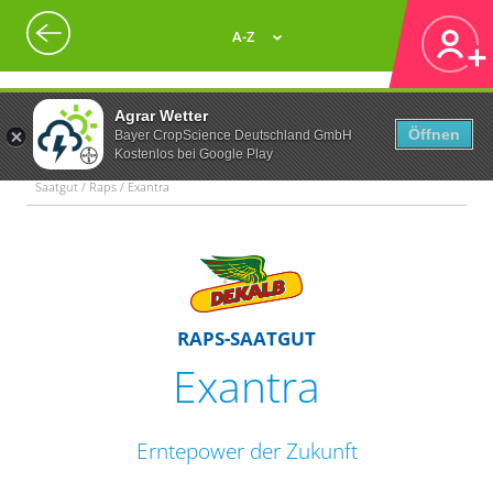
A-Z
Agrar Wetter
Öffnen
Bayer CropScience Deutschland GmbH
Kostenlos bei Google Play
Saatgut / Raps / Exantra
RAPS-SAATGUT
Exantra
Erntepower der Zukunft