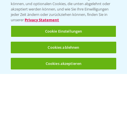
können, und optionalen Cookies, die unten abgelehnt oder
Wetter Aktuell
akzeptiert werden können, und wie Sie Ihre Einwilligungen
jeder Zeit ändern oder zurückziehen können, finden Sie in
unserer
Privacy Statement
BROSCHÜREN
Cookie Einstellungen
Ackerbau
Saatgut
Cookies ablehnen
Sonderkulturen
Cookies akzeptieren
Verantwortung & Sorgfalt
Öffnen
Bis zu 4 Produkte vergleichen:
(noch 4)
PAMIRA - Packmittelrücknahme
Sammelstellen und Termine
PRE - Chemikalien sicher entsorgen
Sammelstellen und Termine