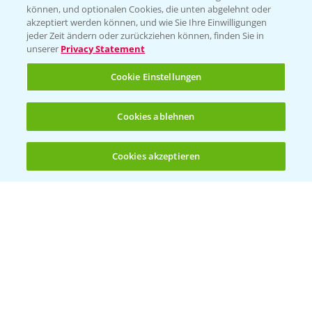
können, und optionalen Cookies, die unten abgelehnt oder
Wetter Aktuell
akzeptiert werden können, und wie Sie Ihre Einwilligungen
jeder Zeit ändern oder zurückziehen können, finden Sie in
unserer
Privacy Statement
BROSCHÜREN
Cookie Einstellungen
Ackerbau
Saatgut
Cookies ablehnen
Sonderkulturen
Cookies akzeptieren
Verantwortung & Sorgfalt
Öffnen
Bis zu 4 Produkte vergleichen:
(noch 4)
PAMIRA - Packmittelrücknahme
Sammelstellen und Termine
PRE - Chemikalien sicher entsorgen
Sammelstellen und Termine