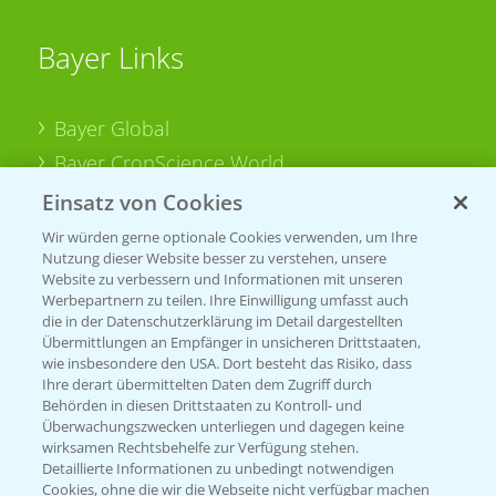
Bayer Links
Bayer Global
Bayer CropScience World
Bayer Karriere
Einsatz von Cookies
Bayer CropScience Austria
Wir würden gerne optionale Cookies verwenden, um Ihre
Nutzung dieser Website besser zu verstehen, unsere
Bayer CropScience Schweiz
Website zu verbessern und Informationen mit unseren
Presse
Werbepartnern zu teilen. Ihre Einwilligung umfasst auch
die in der Datenschutzerklärung im Detail dargestellten
Vegetables Deutschland
Übermittlungen an Empfänger in unsicheren Drittstaaten,
wie insbesondere den USA. Dort besteht das Risiko, dass
Infos
Ihre derart übermittelten Daten dem Zugriff durch
Behörden in diesen Drittstaaten zu Kontroll- und
Überwachungszwecken unterliegen und dagegen keine
wirksamen Rechtsbehelfe zur Verfügung stehen.
LINKS
Detaillierte Informationen zu unbedingt notwendigen
Cookies, ohne die wir die Webseite nicht verfügbar machen
Apps