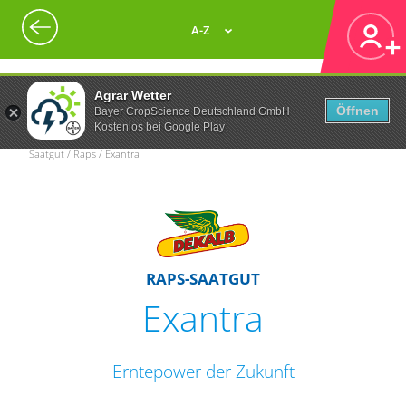
A-Z
Agrar Wetter
Öffnen
Bayer CropScience Deutschland GmbH
Kostenlos bei Google Play
Saatgut / Raps / Exantra
RAPS-SAATGUT
Exantra
Erntepower der Zukunft