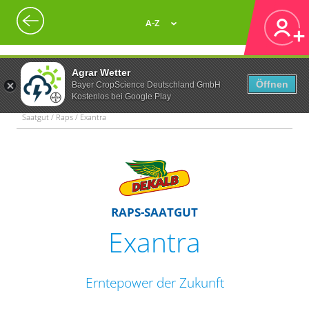
A-Z
Agrar Wetter
Öffnen
Bayer CropScience Deutschland GmbH
Kostenlos bei Google Play
Saatgut / Raps / Exantra
RAPS-SAATGUT
Exantra
Erntepower der Zukunft