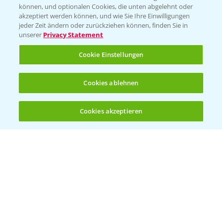
können, und optionalen Cookies, die unten abgelehnt oder
Wetter Aktuell
akzeptiert werden können, und wie Sie Ihre Einwilligungen
jeder Zeit ändern oder zurückziehen können, finden Sie in
unserer
Privacy Statement
BROSCHÜREN
Cookie Einstellungen
Ackerbau
Saatgut
Cookies ablehnen
Sonderkulturen
Cookies akzeptieren
Verantwortung & Sorgfalt
Öffnen
Bis zu 4 Produkte vergleichen:
(noch 4)
PAMIRA - Packmittelrücknahme
Sammelstellen und Termine
PRE - Chemikalien sicher entsorgen
Sammelstellen und Termine