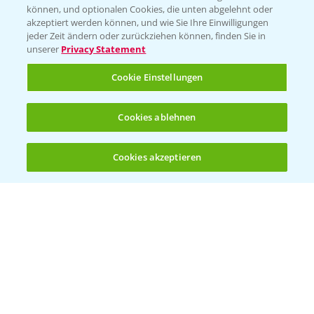
können, und optionalen Cookies, die unten abgelehnt oder
Wetter Aktuell
akzeptiert werden können, und wie Sie Ihre Einwilligungen
jeder Zeit ändern oder zurückziehen können, finden Sie in
unserer
Privacy Statement
BROSCHÜREN
Cookie Einstellungen
Ackerbau
Saatgut
Cookies ablehnen
Sonderkulturen
Cookies akzeptieren
Verantwortung & Sorgfalt
Öffnen
Bis zu 4 Produkte vergleichen:
(noch 4)
PAMIRA - Packmittelrücknahme
Sammelstellen und Termine
PRE - Chemikalien sicher entsorgen
Sammelstellen und Termine