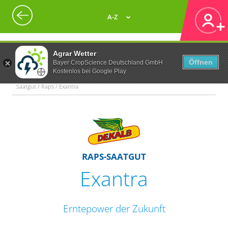
A-Z
Agrar Wetter
Öffnen
Bayer CropScience Deutschland GmbH
Kostenlos bei Google Play
Saatgut / Raps / Exantra
RAPS-SAATGUT
Exantra
Erntepower der Zukunft