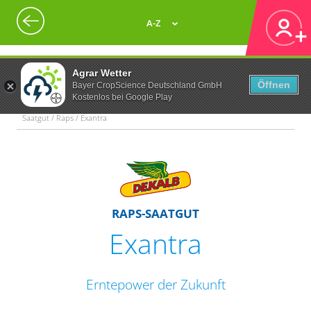
A-Z
Agrar Wetter
Öffnen
Bayer CropScience Deutschland GmbH
Kostenlos bei Google Play
Saatgut / Raps / Exantra
RAPS-SAATGUT
Exantra
Erntepower der Zukunft