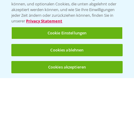
können, und optionalen Cookies, die unten abgelehnt oder
Wetter Aktuell
akzeptiert werden können, und wie Sie Ihre Einwilligungen
jeder Zeit ändern oder zurückziehen können, finden Sie in
unserer
Privacy Statement
BROSCHÜREN
Cookie Einstellungen
Ackerbau
Saatgut
Cookies ablehnen
Sonderkulturen
Cookies akzeptieren
Verantwortung & Sorgfalt
Öffnen
Bis zu 4 Produkte vergleichen:
(noch 4)
PAMIRA - Packmittelrücknahme
Sammelstellen und Termine
PRE - Chemikalien sicher entsorgen
Sammelstellen und Termine