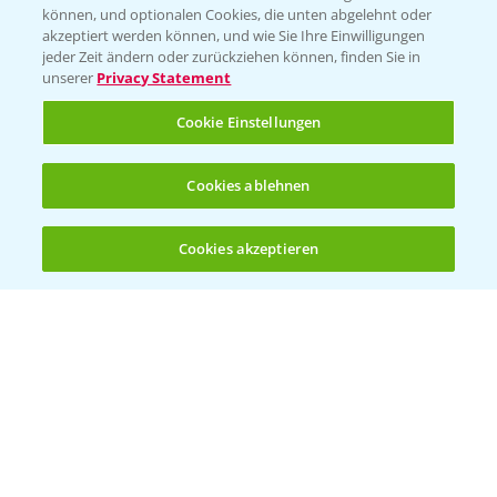
können, und optionalen Cookies, die unten abgelehnt oder
Wetter Aktuell
akzeptiert werden können, und wie Sie Ihre Einwilligungen
jeder Zeit ändern oder zurückziehen können, finden Sie in
unserer
Privacy Statement
BROSCHÜREN
Cookie Einstellungen
Ackerbau
Saatgut
Cookies ablehnen
Sonderkulturen
Cookies akzeptieren
Verantwortung & Sorgfalt
Öffnen
Bis zu 4 Produkte vergleichen:
(noch 4)
PAMIRA - Packmittelrücknahme
Sammelstellen und Termine
PRE - Chemikalien sicher entsorgen
Sammelstellen und Termine