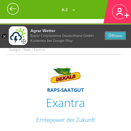
A-Z
Agrar Wetter
Öffnen
Bayer CropScience Deutschland GmbH
Kostenlos bei Google Play
Saatgut / Raps / Exantra
RAPS-SAATGUT
Exantra
Erntepower der Zukunft